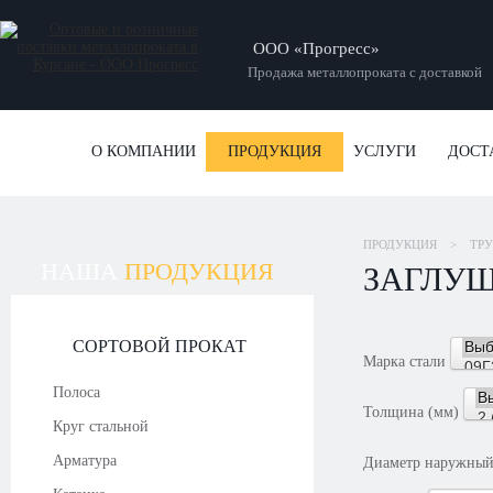
ООО «Прогресс»
Продажа металлопроката с доставкой
О КОМПАНИИ
ПРОДУКЦИЯ
УСЛУГИ
ДОСТ
ПРОДУКЦИЯ
>
ТР
НАША
ПРОДУКЦИЯ
ЗАГЛУ
СОРТОВОЙ ПРОКАТ
Марка стали
Полоса
Толщина (мм)
Круг стальной
Арматура
Диаметр наружный