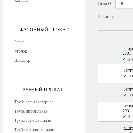
Катанка
Цена
От
Размеры:
ФАСОННЫЙ ПРОКАТ
Балка
Заглу
Уголок
2001
✔
В 
Швеллер
Загл
✔
В 
ТРУБНЫЙ ПРОКАТ
Загл
✔
В 
Труба электросварная
Заглу
2001
Труба профильная
✔
В 
Труба горячекатаная
Загл
Труба холоднокатаная