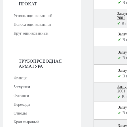
✔
В 
ПРОКАТ
Заглу
Уголок оцинкованный
2001
✔
В 
Полоса оцинкованная
Круг оцинкованный
Загл
✔
В 
Загл
✔
В 
ТРУБОПРОВОДНАЯ
АРМАТУРА
Загл
✔
В 
Фланцы
Загл
Заглушки
2001
Фитинги
✔
В 
Переходы
Загл
✔
В 
Отводы
Кран шаровый
Загл