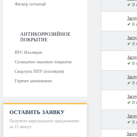
Фильтр сетчатый
✔
В 
Загл
✔
В 
АНТИКОРРОЗИЙНОЕ
Загл
ПОКРЫТИЕ
✔
В 
ВУС Изоляция
Загл
Силикатно-эмалевое покрытие
✔
В 
Скорлупа ППУ (изоляция)
Загл
Горячее цинкование
✔
В 
Загл
✔
В 
ОСТАВИТЬ ЗАЯВКУ
Загл
Получите персональное предложение
✔
В 
за 15 минут
Загл