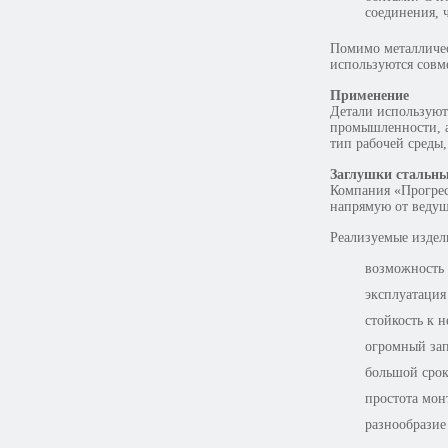
соединения, 
Помимо металличес
используются совм
Применение
Детали используют
промышленности, а
тип рабочей среды,
Заглушки стальны
Компания «Прогрес
напрямую от ведущ
Реализуемые издел
возможность 
эксплуатация
стойкость к 
огромный зап
большой срок
простота мон
разнообразие