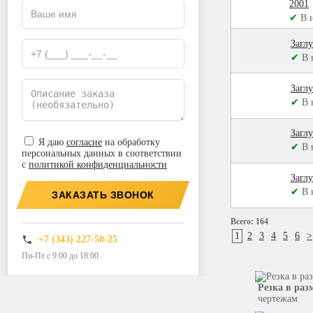
2001
✔
В 
Загл
✔
В 
Загл
✔
В 
Загл
Я даю
согласие
на обработку
✔
В 
персональных данных в соответствии
с
политикой конфиденциальности
Загл
✔
В 
ЗАКАЗАТЬ ЗВОНОК
Всего:
164
1
2
3
4
5
6
>
+7 (343) 227-50-25
Пн-Пт с 9:00 до 18:00
Резка в раз
чертежам