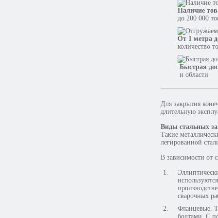
Наличие тов
до 200 000 т
От 1 метра д
количество т
Быстрая до
и области
Для закрытия коне
длительную эксплу
Виды стальных з
Такие металлическ
легированной стал
В зависимости от 
Эллиптически
используются
производстве
сварочных ра
Фланцевые. Т
болтами. С п