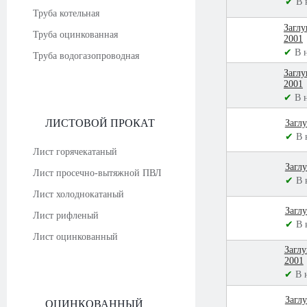
✔
В 
Труба котельная
Загл
Труба оцинкованная
2001
✔
В 
Труба водогазопроводная
Загл
2001
✔
В 
ЛИСТОВОЙ ПРОКАТ
Загл
✔
В 
Лист горячекатаный
Загл
Лист просечно-вытяжной ПВЛ
✔
В 
Лист холоднокатаный
Загл
Лист рифленый
✔
В 
Лист оцинкованный
Загл
2001
✔
В 
Загл
ОЦИНКОВАННЫЙ