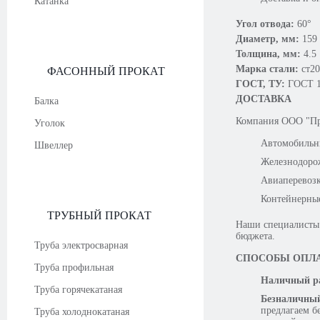
Катанка
Угол отвода:
60°
Диаметр, мм:
159
Толщина, мм:
4.5
Марка стали:
ст20
ФАСОННЫЙ ПРОКАТ
ГОСТ, ТУ:
ГОСТ 1
ДОСТАВКА
Балка
Компания OOO "Про
Уголок
Автомобильн
Швеллер
Железнодоро
Авиаперевоз
Контейнерны
ТРУБНЫЙ ПРОКАТ
Наши специалисты 
бюджета.
Труба электросварная
СПОСОБЫ ОПЛ
Труба профильная
Наличный ра
Труба горячекатаная
Безналичный
предлагаем б
Труба холоднокатаная