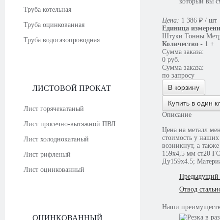
который вы с
Труба котельная
Цена:
1 386
₽
/ шт
Труба оцинкованная
Единица измерен
Штуки
Тонны
Мет
Труба водогазопроводная
Количество
-
1
+
Сумма заказа:
0
руб.
Сумма заказа:
по запросу
В корзину
ЛИСТОВОЙ ПРОКАТ
Купить в один к
Лист горячекатаный
Описание
Лист просечно-вытяжной ПВЛ
Цена на металл меняется ежемеся
стоимость у наших
Лист холоднокатаный
возникнут, а также
159х4,5 мм ст20 Г
Лист рифленый
Ду159х4.5; Материа
Лист оцинкованный
Предыдущий 
Отвод стальн
Наши
преимущест
ОЦИНКОВАННЫЙ