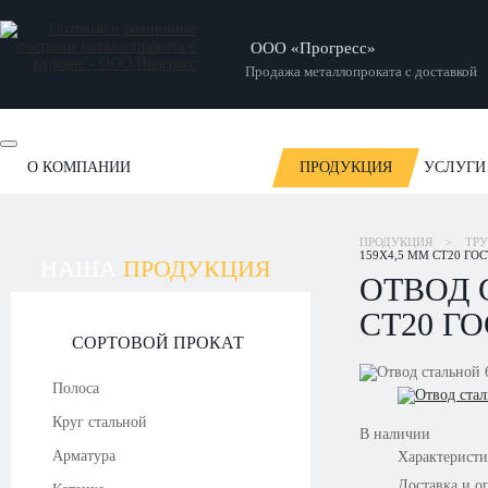
ООО «Прогресс»
Продажа металлопроката с доставкой
О КОМПАНИИ
ПРОДУКЦИЯ
УСЛУГИ
ОТЗЫВЫ
НОВОСТИ
СТАТЬИ
НАШИ РАБОТЫ
ПРОДУКЦИЯ
>
ТР
159Х4,5 ММ СТ20 ГОС
НАША
ПРОДУКЦИЯ
ОТВОД 
СТ20 ГО
СОРТОВОЙ ПРОКАТ
Полоса
Круг стальной
В наличии
Арматура
Характерист
Доставка и о