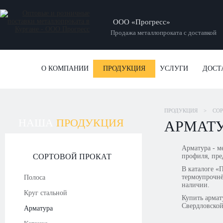
ООО «Прогресс»
Продажа металлопроката с доставкой
О КОМПАНИИ
ПРОДУКЦИЯ
УСЛУГИ
ДОСТ
ПРОДУКЦИЯ
>
СОР
НАША
ПРОДУКЦИЯ
АРМАТУ
Арматура - м
СОРТОВОЙ ПРОКАТ
профиля, пре
В каталоге «
термоупрочнё
Полоса
наличии.
Круг стальной
Купить армату
Свердловской
Арматура