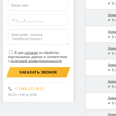
✔
В 
Арма
✔
В 
Арма
✔
В 
Арма
Я даю
согласие
на обработку
✔
В 
персональных данных в соответствии
с
политикой конфиденциальности
Арма
✔
В 
ЗАКАЗАТЬ ЗВОНОК
Арма
✔
В 
+7 (343) 227-50-25
Пн-Пт с 9:00 до 18:00
Арма
✔
В 
Арма