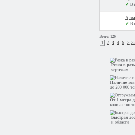
✔
В 
Арма
✔
В 
Всего:
126
1
2
3
4
5
>
>
Резка в раз
чертежам
Наличие тов
до 200 000 т
От 1 метра д
количество т
Быстрая до
и области