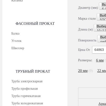
Катанка
Диаметр (мм)
Марка стали
ФАСОННЫЙ ПРОКАТ
Длина (м)
Балка
Поверхность
Уголок
Швеллер
Цена
От
Размеры:
6 мм
(
20 мм
(9)
22 м
ТРУБНЫЙ ПРОКАТ
Труба электросварная
Труба профильная
Труба горячекатаная
Труба холоднокатаная
Арма