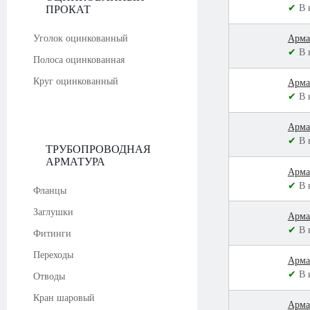
✔
В 
ПРОКАТ
Уголок оцинкованный
Арма
✔
В 
Полоса оцинкованная
Круг оцинкованный
Арма
✔
В 
Арма
✔
В 
ТРУБОПРОВОДНАЯ
АРМАТУРА
Арма
✔
В 
Фланцы
Заглушки
Арма
✔
В 
Фитинги
Переходы
Арма
✔
В 
Отводы
Кран шаровый
Арма