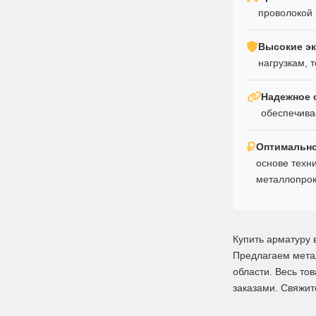
проволокой 
Высокие эк
нагрузкам, 
Надежное 
обеспечива
Оптимально
основе техн
металлопрок
Купить арматуру 
Предлагаем метал
области. Весь то
заказами. Свяжит