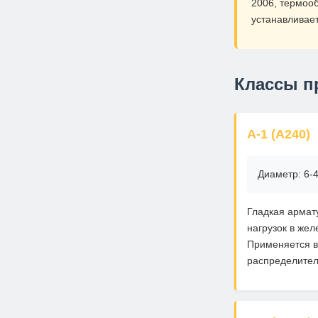
2006, термоо
устанавливае
Классы п
А-1 (А240)
Диаметр: 6-4
Гладкая армат
нагрузок в жел
Применяется в
распределител