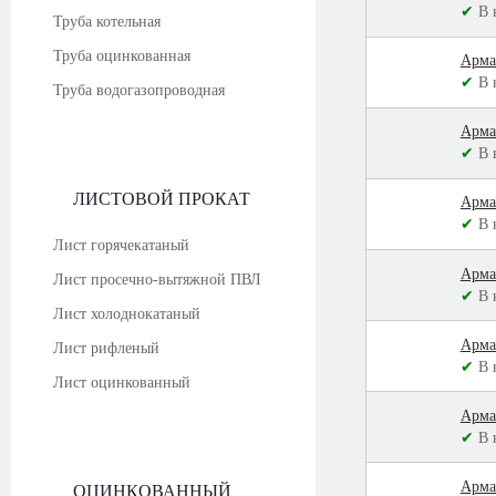
✔
В 
Труба котельная
Труба оцинкованная
Арма
✔
В 
Труба водогазопроводная
Арма
✔
В 
ЛИСТОВОЙ ПРОКАТ
Арма
✔
В 
Лист горячекатаный
Арма
Лист просечно-вытяжной ПВЛ
✔
В 
Лист холоднокатаный
Арма
Лист рифленый
✔
В 
Лист оцинкованный
Арма
✔
В 
Арма
ОЦИНКОВАННЫЙ