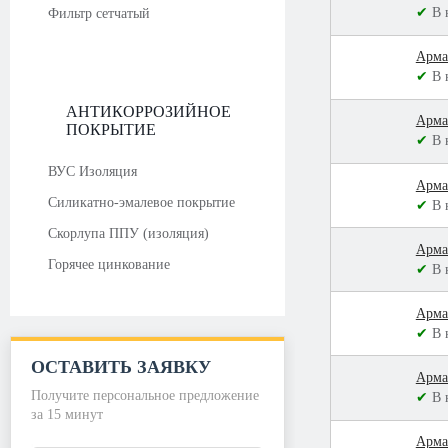
✔
В 
Фильтр сетчатый
Арма
✔
В 
АНТИКОРРОЗИЙНОЕ
Арма
ПОКРЫТИЕ
✔
В 
ВУС Изоляция
Арма
Силикатно-эмалевое покрытие
✔
В 
Скорлупа ППУ (изоляция)
Арма
Горячее цинкование
✔
В 
Арма
✔
В 
ОСТАВИТЬ ЗАЯВКУ
Арма
Получите персональное предложение
✔
В 
за 15 минут
Арма