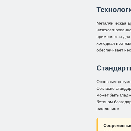
Технолог
Металлическая ар
низколегированно
применяется для 
холодная протяжк
обеспечивает нео
Стандарт
Основным докуме
Согласно стандар
может быть глад
бетоном благода
рифлением.
Современные