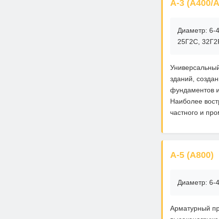
А-3 (А400/
Диаметр: 6-4
25Г2С, 32Г2
Универсальный
зданий, созда
фундаментов и
Наиболее вост
частного и пр
А-5 (А800)
Диаметр: 6-
Арматурный пр