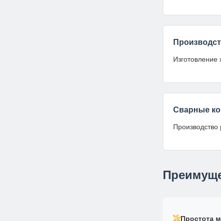
Производс
Изготовление 
Сварные ко
Производство 
Преимуще
Простота м