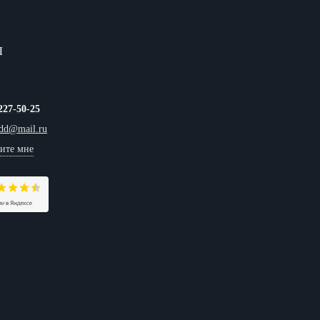
Ы
227-50-25
tdd@mail.ru
ите мне