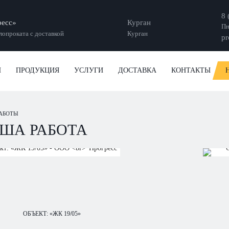
8 
есс»
Курган
Пн
опроката с доставкой
Курган
pr
И
ПРОДУКЦИЯ
УСЛУГИ
ДОСТАВКА
КОНТАКТЫ
АБОТЫ
ША РАБОТА
ОБЪЕКТ: «ЖК 19/05»